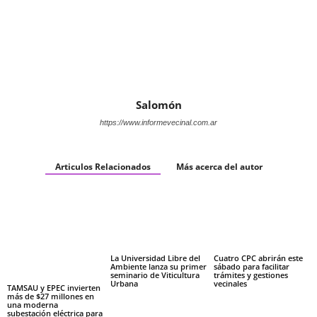
Salomón
https://www.informevecinal.com.ar
Articulos Relacionados
Más acerca del autor
La Universidad Libre del
Cuatro CPC abrirán este
Ambiente lanza su primer
sábado para facilitar
seminario de Viticultura
trámites y gestiones
Urbana
vecinales
TAMSAU y EPEC invierten
más de $27 millones en
una moderna
subestación eléctrica para