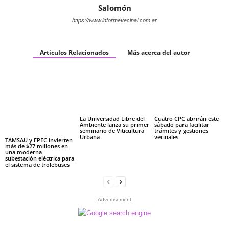
Salomón
https://www.informevecinal.com.ar
Articulos Relacionados
Más acerca del autor
La Universidad Libre del
Cuatro CPC abrirán este
Ambiente lanza su primer
sábado para facilitar
seminario de Viticultura
trámites y gestiones
Urbana
vecinales
TAMSAU y EPEC invierten
más de $27 millones en
una moderna
subestación eléctrica para
el sistema de trolebuses
- Advertisement -