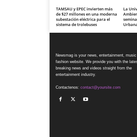
TAMSAU y EPEC invierten más
La Univ
de $27 millones en una moderna
Ambien
subestación eléctrica para el
seminar
sistema de trolebuses
Urban
Newsmag is your news, entertainment, music
fashion website. We provide you with the late
breaking news and videos straight from the
entertainment industry.
Contactenos:
contact@yoursite.com