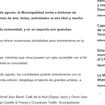
Reha
y me
Don
e agosto, la Municipalidad invita a disfrutar de
infor
ras de arte, ferias, actividades al aire libre y mucho
Capa
 la comunidad, y en su mayoría son gratuitas.
de c
Tecn
infor
iva ofrece numerosas actividades para entretenerse en la
Esta
mund
as, mientras que otras poseen un valor accesible con el fin
al C
 toda la comunidad.
Agust
de agosto, los cordobeses podrán entretenerse con el
La M
depo
da edición, despliega el talento de grandes artistas, a
Salo
Small Jazz Band, Café de la Nuit (Gypsy Jazz) y Feniz Jazz
pi Castillo & Friend y Crosstown Traffic. Acompañarán