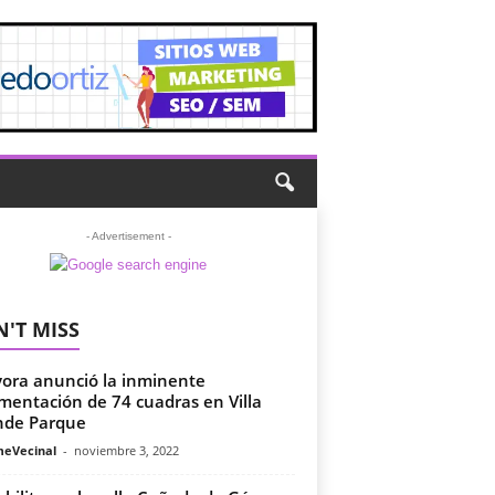
- Advertisement -
'T MISS
yora anunció la inminente
mentación de 74 cuadras en Villa
nde Parque
meVecinal
-
noviembre 3, 2022