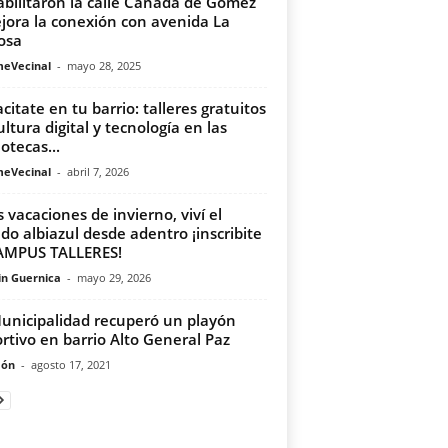
bilitaron la calle Cañada de Gómez
jora la conexión con avenida La
osa
meVecinal
-
mayo 28, 2025
citate en tu barrio: talleres gratuitos
ultura digital y tecnología en las
otecas...
meVecinal
-
abril 7, 2026
s vacaciones de invierno, viví el
o albiazul desde adentro ¡inscribite
AMPUS TALLERES!
in Guernica
-
mayo 29, 2026
unicipalidad recuperó un playón
rtivo en barrio Alto General Paz
món
-
agosto 17, 2021