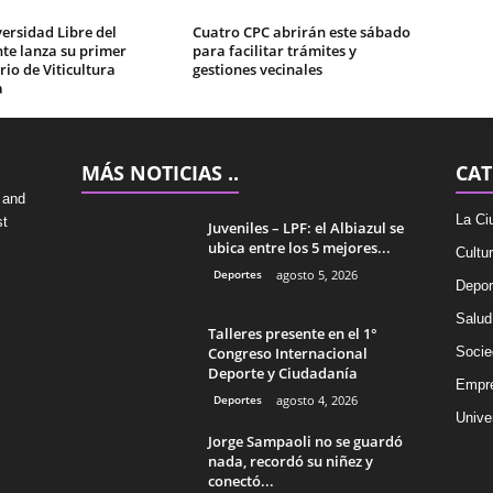
ersidad Libre del
Cuatro CPC abrirán este sábado
te lanza su primer
para facilitar trámites y
io de Viticultura
gestiones vecinales
a
MÁS NOTICIAS ..
CAT
 and
La Ci
st
Juveniles – LPF: el Albiazul se
ubica entre los 5 mejores...
Cultu
Deportes
agosto 5, 2026
Depor
Salud
Talleres presente en el 1°
Congreso Internacional
Socie
Deporte y Ciudadanía
Empr
Deportes
agosto 4, 2026
Univer
Jorge Sampaoli no se guardó
nada, recordó su niñez y
conectó...