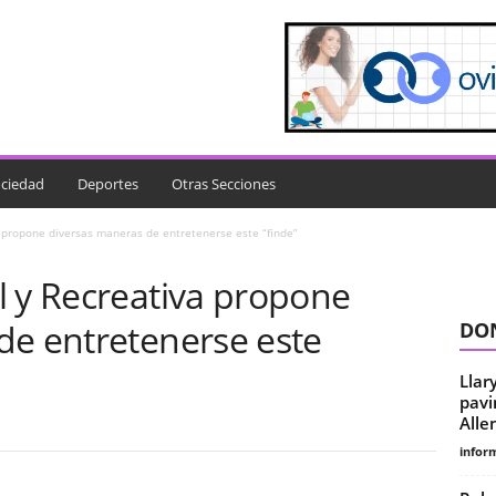
ciedad
Deportes
Otras Secciones
 propone diversas maneras de entretenerse este “finde”
l y Recreativa propone
de entretenerse este
DON
Llar
pavi
Alle
infor