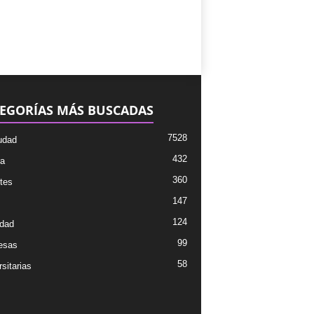
EGORÍAS MÁS BUSCADAS
7528
udad
432
ra
360
tes
147
124
dad
99
esas
58
sitarias