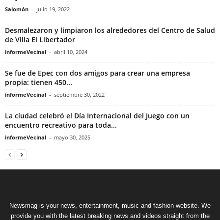
Salomón
-
julio 19, 2022
Desmalezaron y limpiaron los alrededores del Centro de Salud
de Villa El Libertador
informeVecinal
-
abril 10, 2024
Se fue de Epec con dos amigos para crear una empresa
propia: tienen 450...
informeVecinal
-
septiembre 30, 2022
La ciudad celebró el Día Internacional del Juego con un
encuentro recreativo para toda...
informeVecinal
-
mayo 30, 2025
Newsmag is your news, entertainment, music and fashion website. We
provide you with the latest breaking news and videos straight from the