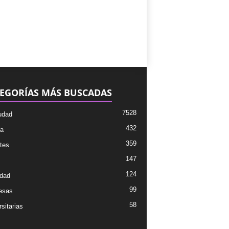
EGORÍAS MÁS BUSCADAS
7528
udad
432
ra
359
tes
147
124
dad
99
esas
58
sitarias