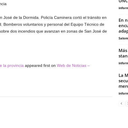
UNC
ncia
infor
 José de la Dormida. Policía Caminera cortó el tránsito en
En n
ad. Bomberos voluntarios y personal del Equipo Técnico de
encu
adap
 sobre dos incendios que avanzan en zonas de San José de
Salo
Más 
stan
infor
e la provincia
appeared first on
Web de Noticias –
La M
secu
merc
infor