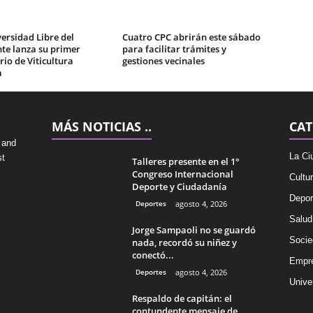
ersidad Libre del
Cuatro CPC abrirán este sábado
te lanza su primer
para facilitar trámites y
io de Viticultura
gestiones vecinales
a
MÁS NOTICIAS ..
CAT
 and
La Ci
st
Talleres presente en el 1°
Congreso Internacional
Cultu
Deporte y Ciudadanía
Depor
Deportes
agosto 4, 2026
Salud
Jorge Sampaoli no se guardó
Socie
nada, recordó su niñez y
conectó...
Empr
Deportes
agosto 4, 2026
Univer
Respaldo de capitán: el
contundente mensaje de