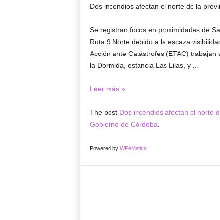
Dos incendios afectan el norte de la provi
Se registran focos en proximidades de San
Ruta 9 Norte debido a la escaza visibilid
Acción ante Catástrofes (ETAC) trabajan
la Dormida, estancia Las Lilas, y …
Dos
Leer más »
incendios
afectan
The post
Dos incendios afectan el norte d
el
Gobierno de Córdoba
.
norte
de
Powered by
WPeMatico
la
provincia