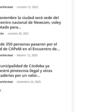
meVecinal
-
octubre 12, 2022
oviembre la ciudad será sede del
entro nacional de Newcom, voley
tado para...
món
-
octubre 20, 2021
de 350 personas pasaron por el
d de CAPeM en el Encuentro de...
meVecinal
-
febrero 12, 2025
unicipalidad de Córdoba ya
estró pirotecnia ilegal y otras
aderías por un valor...
meVecinal
-
diciembre 24, 2025