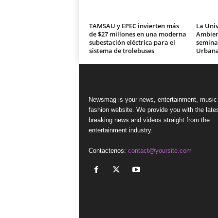
TAMSAU y EPEC invierten más
La Univ
de $27 millones en una moderna
Ambien
subestación eléctrica para el
seminar
sistema de trolebuses
Urban
Newsmag is your news, entertainment, music
fashion website. We provide you with the late
breaking news and videos straight from the
entertainment industry.
Contactenos:
contact@yoursite.com