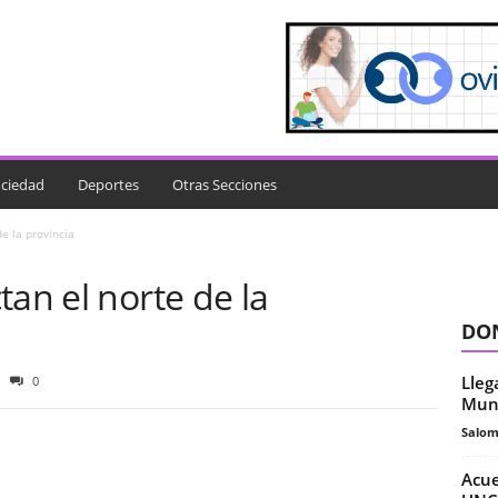
ciedad
Deportes
Otras Secciones
e la provincia
tan el norte de la
DON
Lleg
0
Muni
Salo
Acue