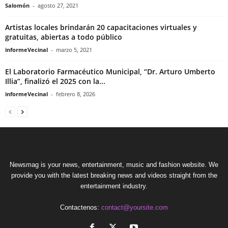
Salomón
-
agosto 27, 2021
Artistas locales brindarán 20 capacitaciones virtuales y
gratuitas, abiertas a todo público
informeVecinal
-
marzo 5, 2021
El Laboratorio Farmacéutico Municipal, “Dr. Arturo Umberto
Illia”, finalizó el 2025 con la...
informeVecinal
-
febrero 8, 2026
Newsmag is your news, entertainment, music and fashion website. We
provide you with the latest breaking news and videos straight from the
entertainment industry.
Contactenos:
contact@yoursite.com