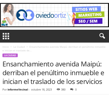
Inicio
La Ciudad
Ensanchamiento avenida Maipú: derriban el penúltimo inmueble
e inician el traslado de...
LA CIUDAD
Ensanchamiento avenida Maipú:
derriban el penúltimo inmueble e
inician el traslado de los servicios
Por
informeVecinal
-
octubre 18, 2023
380
0