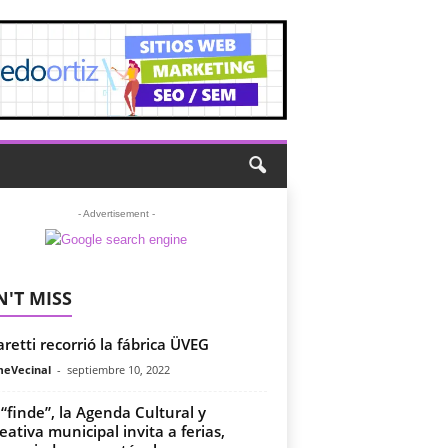
- Advertisement -
'T MISS
aretti recorrió la fábrica ÜVEG
meVecinal
-
septiembre 10, 2022
 “finde”, la Agenda Cultural y
eativa municipal invita a ferias,