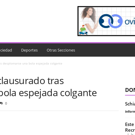
ciedad
Deportes
Otras Secciones
as desplomarse una bola espejada colgante
clausurado tras
ola espejada colgante
DON
Schi
0
infor
Este
Recr