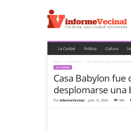
i
n
f
o
r
m
e
V
La Ciudad
Política
Cultura
So
e
c
Inicio
La Ciudad
Casa Babylon fue clausurado tr
i
LA CIUDAD
n
Casa Babylon fue 
a
l
desplomarse una b
Por
informeVecinal
-
julio 15, 2024
494