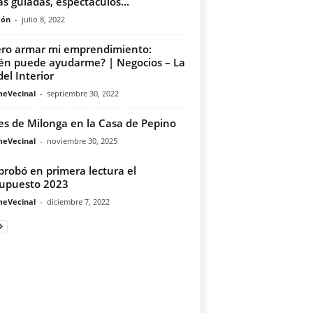
tas guiadas, espectáculos...
món
-
julio 8, 2022
ro armar mi emprendimiento:
én puede ayudarme? | Negocios – La
del Interior
meVecinal
-
septiembre 30, 2022
es de Milonga en la Casa de Pepino
meVecinal
-
noviembre 30, 2025
probó en primera lectura el
upuesto 2023
meVecinal
-
diciembre 7, 2022