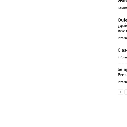
visi
Salo
Quie
¿qui
Voz 
infor
Clas
infor
Se a
Pres
infor