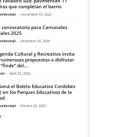
 Favaloro Sud: pavimentan 11
ras que completan el barrio
meVecinal
-
noviembre 10, 2022
 convocatoria para Carnavales
iales 2025
meVecinal
-
diciembre 24, 2024
genda Cultural y Recreativa invita
numerosas propuestas a disfrutar
“finde” del...
món
-
abril 22, 2022
ioná el Boleto Educativo Cordobés
) en los Parques Educativos de la
ad
meVecinal
-
febrero 24, 2025