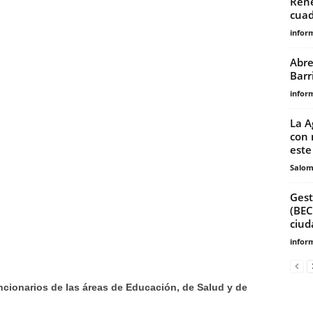
René
cuad
infor
Abre
Barr
infor
La A
con 
este 
Salo
Gest
(BEC
ciud
infor
ncionarios de las áreas de Educación, de Salud y de