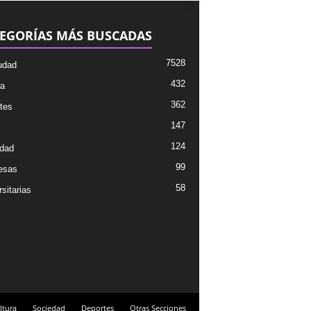
EGORÍAS MÁS BUSCADAS
7528
udad
432
ra
362
tes
147
124
dad
99
esas
58
sitarias
ltura
Sociedad
Deportes
Otras Secciones