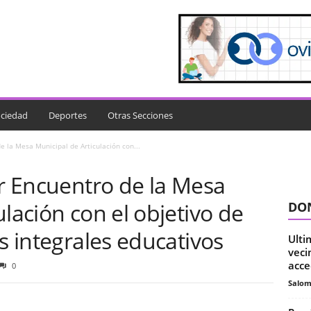
ciedad
Deportes
Otras Secciones
e la Mesa Municipal de Articulación con...
er Encuentro de la Mesa
ulación con el objetivo de
DON
es integrales educativos
Ulti
veci
acce
0
Salo