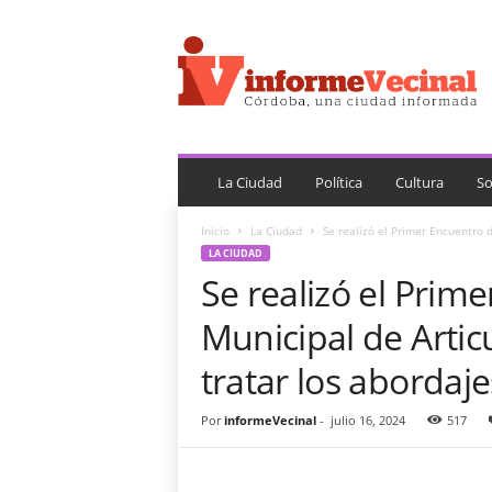
i
n
f
o
r
m
e
V
La Ciudad
Política
Cultura
So
e
c
Inicio
La Ciudad
Se realizó el Primer Encuentro d
i
LA CIUDAD
n
Se realizó el Prim
a
l
Municipal de Artic
tratar los abordaj
Por
informeVecinal
-
julio 16, 2024
517