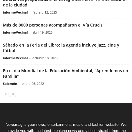
de la ciudad
informeVecinal
-
febrero 12, 2025
Más de 8000 personas acompañaron el Vía Crucis
informeVecinal
-
abril 19, 2025
Sábado en la Feria del Libro: la agenda incluye jazz, cine y
fútbol
informeVecinal
-
octubre 18, 2025
En el día Mundial de la Educación Ambiental, “Aprendemos en
Familia”
Salomón
-
enero 26, 2022
Newsmag is your news, entertainment, music and fashion website. We
provide you with the latest breaking news and videos straight from the