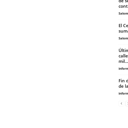
de s
cont
Salo
El C
suma
Salo
Últi
call
mil..
infor
Fin 
de l
infor