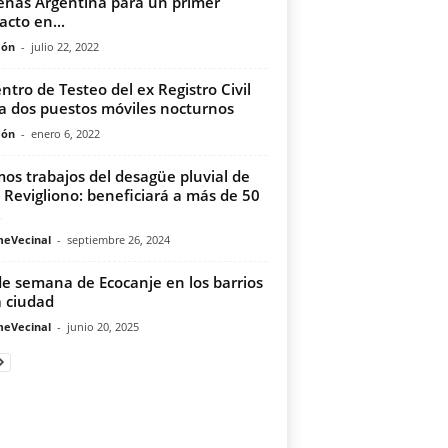
eñas Argentina para un primer
acto en...
món
-
julio 22, 2022
entro de Testeo del ex Registro Civil
 dos puestos móviles nocturnos
món
-
enero 6, 2022
mos trabajos del desagüe pluvial de
e Revigliono: beneficiará a más de 50
.
meVecinal
-
septiembre 26, 2024
de semana de Ecocanje en los barrios
a ciudad
meVecinal
-
junio 20, 2025