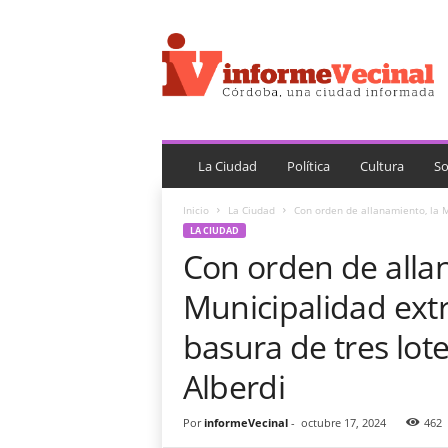
i
n
f
o
r
m
e
V
La Ciudad
Política
Cultura
So
e
c
Inicio
La Ciudad
Con orden de allanamiento, la M
i
LA CIUDAD
n
Con orden de alla
a
l
Municipalidad extr
basura de tres lot
Alberdi
Por
informeVecinal
-
octubre 17, 2024
462