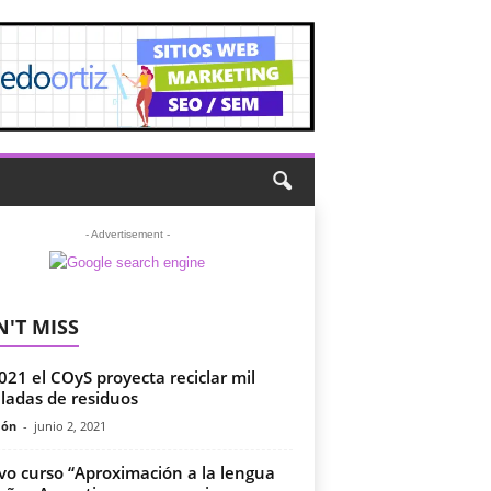
- Advertisement -
'T MISS
021 el COyS proyecta reciclar mil
ladas de residuos
món
-
junio 2, 2021
o curso “Aproximación a la lengua