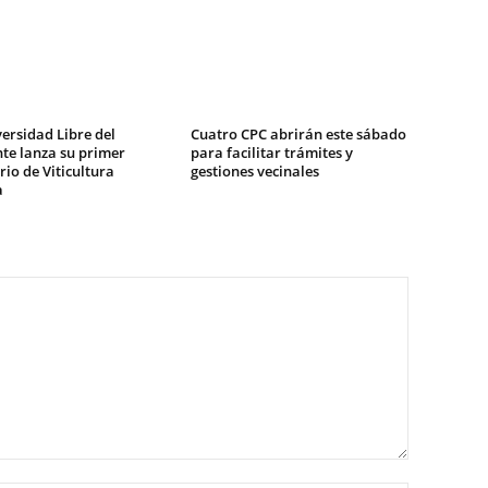
ersidad Libre del
Cuatro CPC abrirán este sábado
te lanza su primer
para facilitar trámites y
io de Viticultura
gestiones vecinales
a