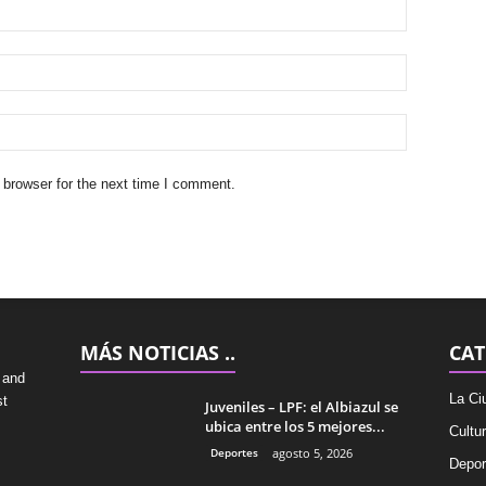
 browser for the next time I comment.
MÁS NOTICIAS ..
CAT
 and
La Ci
st
Juveniles – LPF: el Albiazul se
ubica entre los 5 mejores...
Cultu
Deportes
agosto 5, 2026
Depor