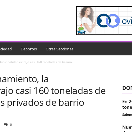
ciedad
Deportes
Otras Secciones
unicipalidad extrajo casi 160 toneladas de basura...
namiento, la
ajo casi 160 toneladas de
DON
es privados de barrio
En 2
tone
Salo
0
Nuev