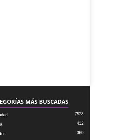
EGORÍAS MÁS BUSCADAS
7528
udad
432
ra
360
tes