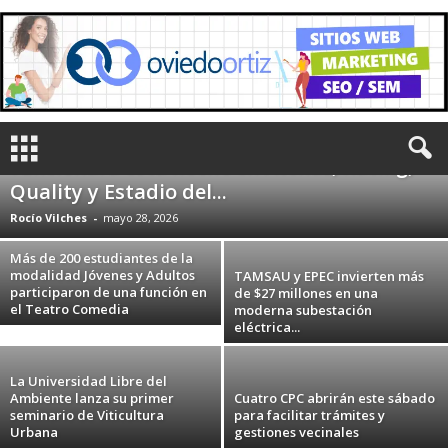
Estacionamiento tarifado en espectáculos
públicos de concurrencia masiva: cómo
funcionará esta noche en Atenas, Racing,
Quality y Estadio del...
Rocío Vilches
-
mayo 28, 2026
Más de 200 estudiantes de la
modalidad Jóvenes y Adultos
TAMSAU y EPEC invierten más
participaron de una función en
de $27 millones en una
el Teatro Comedia
moderna subestación
eléctrica...
La Universidad Libre del
Ambiente lanza su primer
Cuatro CPC abrirán este sábado
seminario de Viticultura
para facilitar trámites y
Urbana
gestiones vecinales