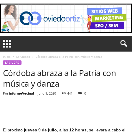
Inicio
La Ciudad
Córdoba abraza a la Patria con música y danza
LA CIUDAD
Córdoba abraza a la Patria con
música y danza
Por
informeVecinal
-
julio 9, 2020
441
0
El próximo
jueves 9 de julio
, a las
12 horas
, se llevará a cabo el