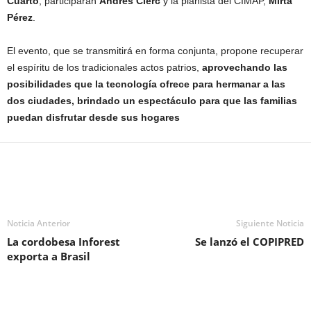
Cuarto
, participarán
Andrés Clerc
y la pianista del CIMAP,
Mirta
Pérez
.
El evento, que se transmitirá en forma conjunta, propone recuperar
el espíritu de los tradicionales actos patrios,
aprovechando las
posibilidades que la tecnología ofrece para hermanar a las
dos ciudades, brindado un espectáculo para que las familias
puedan disfrutar desde sus hogares
Noticia Anterior
Siguiente Noticia
La cordobesa Inforest
Se lanzó el COPIPRED
exporta a Brasil