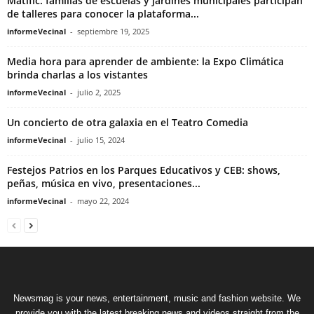
Matific: familias de escuelas y jardines municipales participan
de talleres para conocer la plataforma...
informeVecinal
-
septiembre 19, 2025
Media hora para aprender de ambiente: la Expo Climática
brinda charlas a los vistantes
informeVecinal
-
julio 2, 2025
Un concierto de otra galaxia en el Teatro Comedia
informeVecinal
-
julio 15, 2024
Festejos Patrios en los Parques Educativos y CEB: shows,
peñas, música en vivo, presentaciones...
informeVecinal
-
mayo 22, 2024
Newsmag is your news, entertainment, music and fashion website. We
provide you with the latest breaking news and videos straight from the