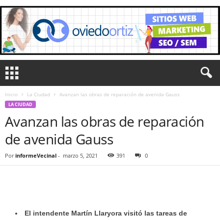
Inicio
La Ciudad
Avanzan las obras de reparación de avenida Gauss
LA CIUDAD
Avanzan las obras de reparación
de avenida Gauss
Por
informeVecinal
-
marzo 5, 2021
391
0
El intendente Martín Llaryora visitó las tareas de