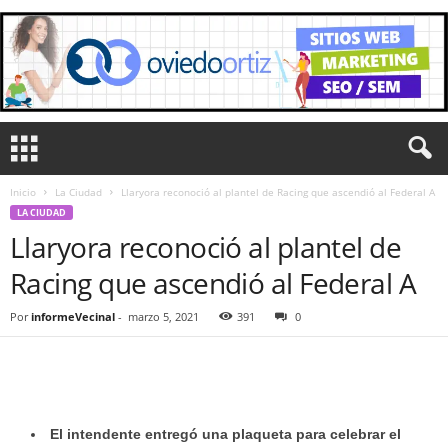
Inicio
La Ciudad
Llaryora reconoció al plantel de Racing que ascendió al Federal A
LA CIUDAD
Llaryora reconoció al plantel de
Racing que ascendió al Federal A
Por
informeVecinal
-
marzo 5, 2021
391
0
El intendente entregó una plaqueta para celebrar el