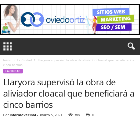
Inicio
La Ciudad
Llaryora supervisó la obra de aliviador cloacal que beneficiará a
cinco barrios
LA CIUDAD
Llaryora supervisó la obra de
aliviador cloacal que beneficiará a
cinco barrios
Por
informeVecinal
-
marzo 5, 2021
388
0