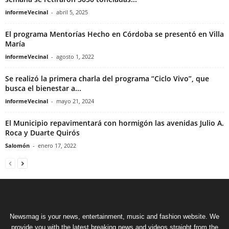
informeVecinal
-
abril 5, 2025
El programa Mentorías Hecho en Córdoba se presentó en Villa
María
informeVecinal
-
agosto 1, 2022
Se realizó la primera charla del programa “Ciclo Vivo”, que
busca el bienestar a...
informeVecinal
-
mayo 21, 2024
El Municipio repavimentará con hormigón las avenidas Julio A.
Roca y Duarte Quirós
Salomón
-
enero 17, 2022
Newsmag is your news, entertainment, music and fashion website. We
provide you with the latest breaking news and videos straight from the