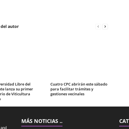
 del autor
ersidad Libre del
Cuatro CPC abrirán este sábado
te lanza su primer
para facilitar trámites y
io de Viticultura
gestiones vecinales
a
MÁS NOTICIAS ..
CAT
 and