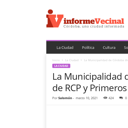
i
n
f
o
r
m
e
V
La Ciudad
Política
Cultura
So
e
c
Inicio
La Ciudad
La Municipalidad de Córdoba di
i
LA CIUDAD
n
La Municipalidad 
a
l
de RCP y Primeros
Por
Salomón
-
marzo 10, 2021
424
0