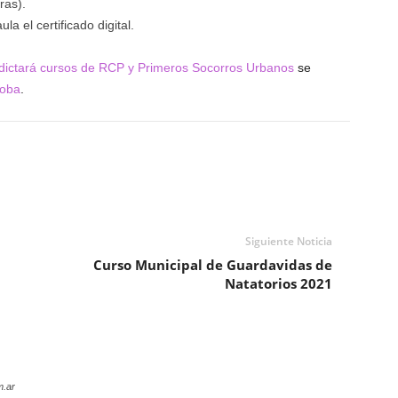
ras).
la el certificado digital.
dictará cursos de RCP y Primeros Socorros Urbanos
se
doba
.
Siguiente Noticia
Curso Municipal de Guardavidas de
Natatorios 2021
m.ar