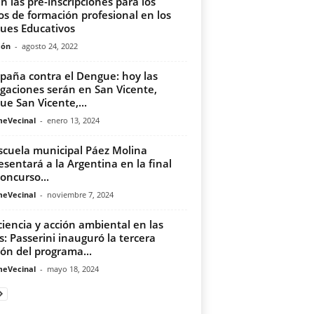
n las pre-inscripciones para los
os de formación profesional en los
ues Educativos
món
-
agosto 24, 2022
aña contra el Dengue: hoy las
gaciones serán en San Vicente,
ue San Vicente,...
meVecinal
-
enero 13, 2024
scuela municipal Páez Molina
esentará a la Argentina en la final
concurso...
meVecinal
-
noviembre 7, 2024
iencia y acción ambiental en las
s: Passerini inauguró la tercera
ión del programa...
meVecinal
-
mayo 18, 2024