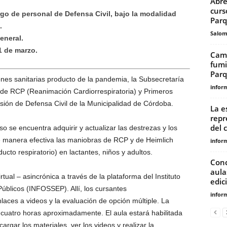
Abre
curs
go de personal de Defensa Civil, bajo la modalidad
Parq
.
Salo
eneral.
1 de marzo.
Camp
fumi
Parq
nes sanitarias producto de la pandemia, la Subsecretaría
infor
 de RCP (Reanimación Cardiorrespiratoria) y Primeros
sión de Defensa Civil de la Municipalidad de Córdoba.
La e
repr
del 
so se encuentra adquirir y actualizar las destrezas y los
e manera efectiva las maniobras de RCP y de Heimlich
infor
ucto respiratorio) en lactantes, niños y adultos.
Conc
aula
tual – asincrónica a través de la plataforma del Instituto
edic
úblicos (INFOSSEP). Allí, los cursantes
infor
laces a videos y la evaluación de opción múltiple. La
 cuatro horas aproximadamente. El aula estará habilitada
rgar los materiales, ver los videos y realizar la