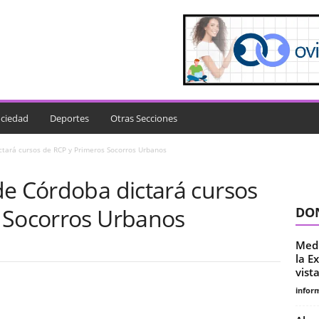
ciedad
Deportes
Otras Secciones
ctará cursos de RCP y Primeros Socorros Urbanos
de Córdoba dictará cursos
 Socorros Urbanos
DON
Medi
la E
vist
infor