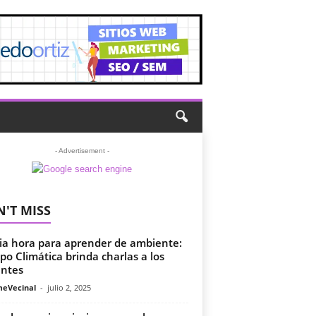
- Advertisement -
'T MISS
a hora para aprender de ambiente:
xpo Climática brinda charlas a los
antes
meVecinal
-
julio 2, 2025