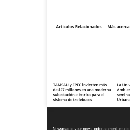
Articulos Relacionados
Más acerca
TAMSAU y EPEC invierten más
La Univ
de $27 millones en una moderna
Ambien
subestación eléctrica para el
seminar
sistema de trolebuses
Urban
Newsmag is your news, entertainment, music