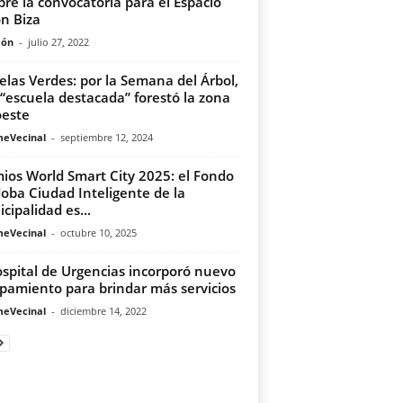
bre la convocatoria para el Espacio
n Biza
món
-
julio 27, 2022
elas Verdes: por la Semana del Árbol,
“escuela destacada” forestó la zona
este
meVecinal
-
septiembre 12, 2024
ios World Smart City 2025: el Fondo
oba Ciudad Inteligente de la
cipalidad es...
meVecinal
-
octubre 10, 2025
ospital de Urgencias incorporó nuevo
pamiento para brindar más servicios
meVecinal
-
diciembre 14, 2022