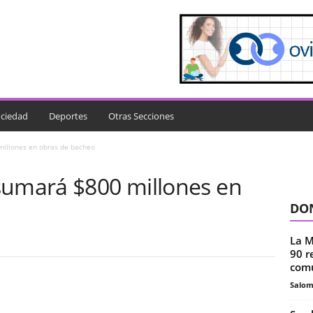
ciedad
Deportes
Otras Secciones
millones en obras de bacheo
sumará $800 millones en
DON
La M
90 r
comu
Salo