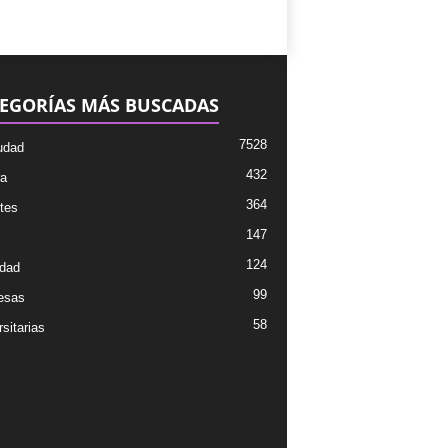
EGORÍAS MÁS BUSCADAS
7528
udad
432
ra
364
tes
147
124
dad
99
esas
58
sitarias