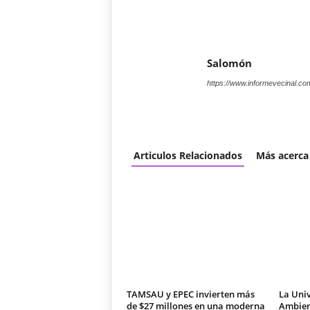
Salomón
https://www.informevecinal.co
Articulos Relacionados
Más acerca
TAMSAU y EPEC invierten más
La Univ
de $27 millones en una moderna
Ambien