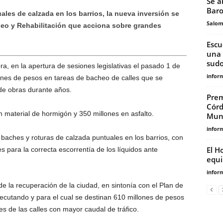
Se a
Baro
les de calzada en los barrios, la nueva inversión se
Salo
eo y Rehabilitación que acciona sobre grandes
Escu
una 
sudo
ra, en la apertura de sesiones legislativas el pasado 1 de
infor
ones de pesos en tareas de bacheo de calles que se
de obras durante años.
Prem
Córd
 material de hormigón y 350 millones en asfalto.
Muni
infor
baches y roturas de calzada puntuales en los barrios, con
El H
 para la correcta escorrentía de los líquidos ante
equi
infor
e la recuperación de la ciudad, en sintonía con el Plan de
jecutando y para el cual se destinan 610 millones de pesos
s de las calles con mayor caudal de tráfico.