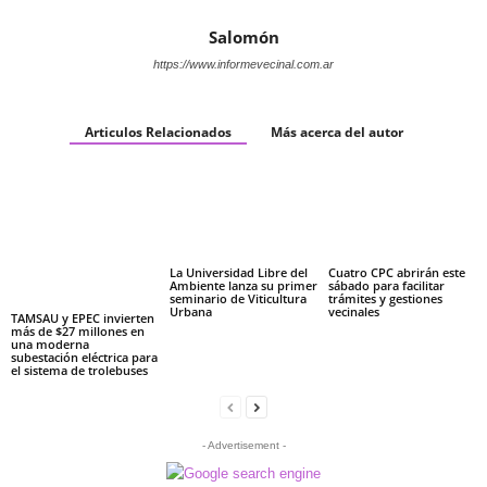
Salomón
https://www.informevecinal.com.ar
Articulos Relacionados
Más acerca del autor
La Universidad Libre del
Cuatro CPC abrirán este
Ambiente lanza su primer
sábado para facilitar
seminario de Viticultura
trámites y gestiones
Urbana
vecinales
TAMSAU y EPEC invierten
más de $27 millones en
una moderna
subestación eléctrica para
el sistema de trolebuses
- Advertisement -