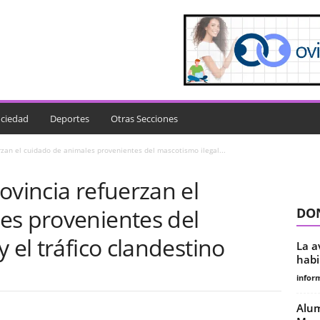
ciedad
Deportes
Otras Secciones
rzan el cuidado de animales provenientes del mascotismo ilegal...
ovincia refuerzan el
es provenientes del
DON
 el tráfico clandestino
La a
habi
infor
Alum