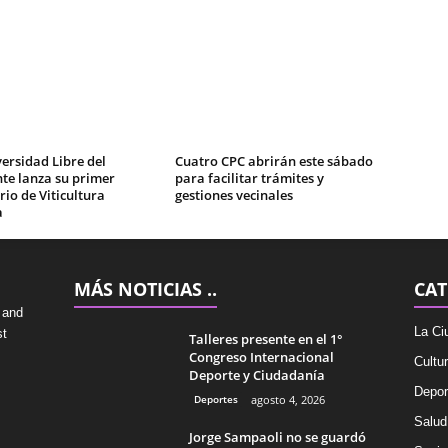
ersidad Libre del
Cuatro CPC abrirán este sábado
te lanza su primer
para facilitar trámites y
io de Viticultura
gestiones vecinales
a
MÁS NOTICIAS ..
CAT
 and
La Ci
st
Talleres presente en el 1°
Congreso Internacional
Cultu
Deporte y Ciudadanía
Depor
Deportes
agosto 4, 2026
Salud
Jorge Sampaoli no se guardó