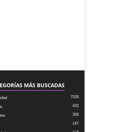
EGORÍAS MÁS BUSCADAS
7528
udad
432
ra
358
tes
147