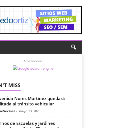
- Advertisement -
'T MISS
venida Nores Martínez quedará
litada al tránsito vehicular
meVecinal
-
mayo 13, 2023
nos de Escuelas y Jardines