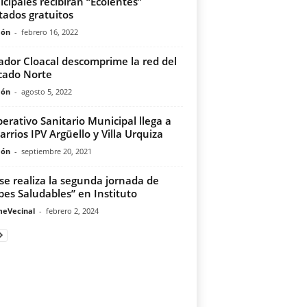
cipales recibirán “Ecolentes”
tados gratuitos
món
-
febrero 16, 2022
iador Cloacal descomprime la red del
cado Norte
món
-
agosto 5, 2022
perativo Sanitario Municipal llega a
barrios IPV Argüello y Villa Urquiza
món
-
septiembre 20, 2021
se realiza la segunda jornada de
bes Saludables” en Instituto
meVecinal
-
febrero 2, 2024