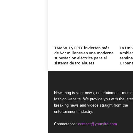
TAMSAU y EPEC invierten más
La Univ
de $27 millones en una moderna
Ambien
subestación eléctrica para el
seminar
sistema de trolebuses
Urban
Newsmag is your news, entertainment, music
fashion website. We provide you with the late
breaking news and videos straight from the
entertainment industry.
Contactenos:
contact@yoursite.com