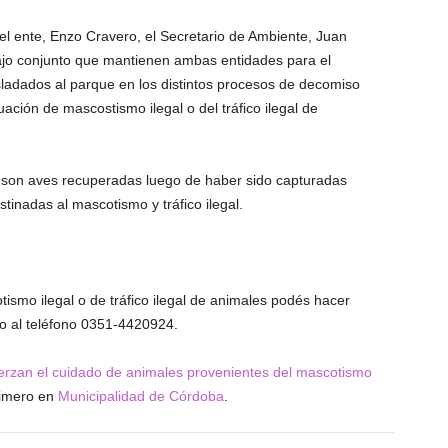
del ente, Enzo Cravero, el Secretario de Ambiente, Juan
bajo conjunto que mantienen ambas entidades para el
sladados al parque en los distintos procesos de decomiso
uación de mascostismo ilegal o del tráfico ilegal de
 son aves recuperadas luego de haber sido capturadas
tinadas al mascotismo y tráfico ilegal.
smo ilegal o de tráfico ilegal de animales podés hacer
o al teléfono 0351-4420924.
uerzan el cuidado de animales provenientes del mascotismo
rimero en
Municipalidad de Córdoba
.