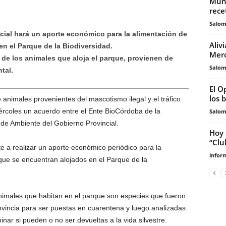
Muni
rece
Salo
cial hará un aporte económico para la alimentación de
Aliv
en el Parque de la Biodiversidad.
Mer
o de los animales que aloja el parque, provienen de
Salo
tal.
El O
los 
e animales provenientes del mascotismo ilegal y el tráfico
iércoles un acuerdo entre el Ente BioCórdoba de la
Salo
 de Ambiente del Gobierno Provincial.
Hoy 
“Clu
e a realizar un aporte económico periódico para la
infor
que se encuentran alojados en el Parque de la
 animales que habitan en el parque son especies que fueron
ovincia para ser puestas en cuarentena y luego analizadas
nar si pueden o no ser devueltas a la vida silvestre.