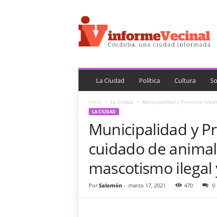
i
n
f
o
r
m
e
V
La Ciudad
Política
Cultura
So
e
c
Inicio
La Ciudad
Municipalidad y Provincia refue
i
LA CIUDAD
n
Municipalidad y Pr
a
l
cuidado de animal
mascotismo ilegal y
Por
Salomón
-
marzo 17, 2021
470
0