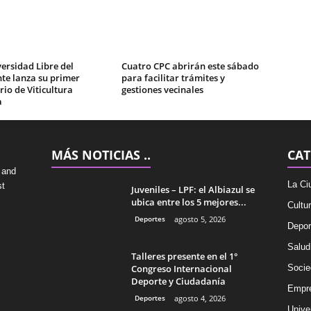
ersidad Libre del
Cuatro CPC abrirán este sábado
te lanza su primer
para facilitar trámites y
io de Viticultura
gestiones vecinales
a
MÁS NOTICIAS ..
CAT
 and
La Ci
st
Juveniles – LPF: el Albiazul se
ubica entre los 5 mejores...
Cultu
Deportes
agosto 5, 2026
Depor
Salud
Talleres presente en el 1°
Congreso Internacional
Socie
Deporte y Ciudadanía
Empr
Deportes
agosto 4, 2026
Univer