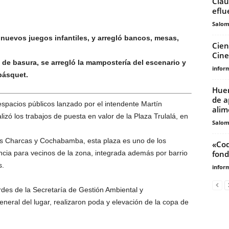
Clau
eflu
Salo
nuevos juegos infantiles, y arregló bancos, mesas,
Cien
Cine
de basura, se arregló la mampostería del escenario y
infor
básquet.
Huer
de a
spacios públicos lanzado por el intendente Martín
alim
lizó los trabajos de puesta en valor de la Plaza Trulalá, en
Salo
les Charcas y Cochabamba, esta plaza es uno de los
«Cod
ncia para vecinos de la zona, integrada además por barrio
fond
s.
infor
rdes de la Secretaría de Gestión Ambiental y
general del lugar, realizaron poda y elevación de la copa de