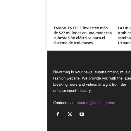
TAMSAU y EPEC invierten más
La Univ
de $27 millones en una moderna
Ambien
subestación eléctrica para el
seminar
sistema de trolebuses
Urban
Newsmag is your news, entertainment, music
fashion website. We provide you with the late
breaking news and videos straight from the
entertainment industry.
Contactenos:
contact@yoursite.com