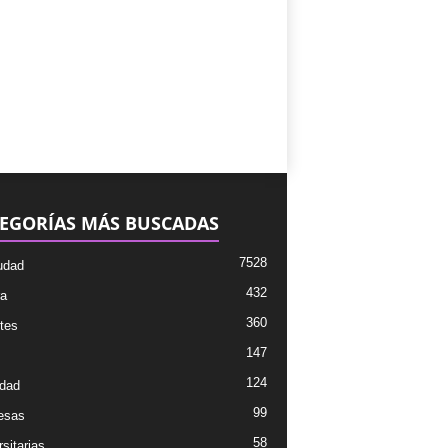
EGORÍAS MÁS BUSCADAS
7528
udad
432
ra
360
tes
147
124
dad
99
esas
58
sitarias