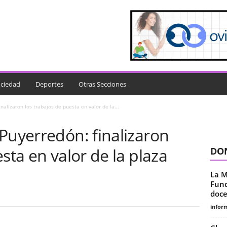
ciedad
Deportes
Otras Secciones
nalizaron los trabajos de puesta en valor de la...
Puyerredón: finalizaron
sta en valor de la plaza
DON
La M
Fund
doce
infor