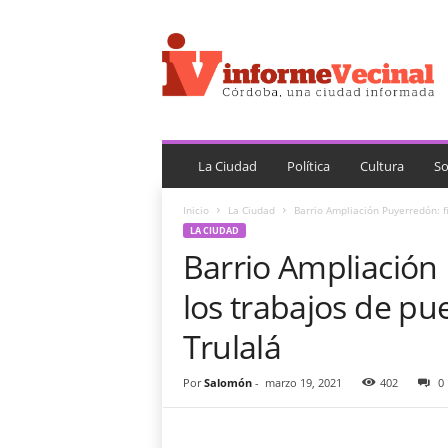
i
n
f
o
r
m
e
V
La Ciudad
Política
Cultura
So
e
c
Inicio
La Ciudad
Barrio Ampliación Puyerredón: fi
i
LA CIUDAD
n
Barrio Ampliación 
a
l
los trabajos de pue
Trulalá
Por
Salomón
-
marzo 19, 2021
402
0