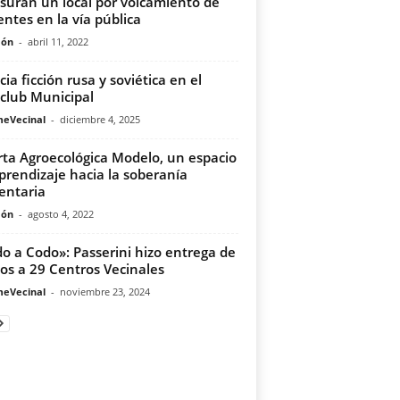
suran un local por volcamiento de
entes en la vía pública
món
-
abril 11, 2022
cia ficción rusa y soviética en el
club Municipal
meVecinal
-
diciembre 4, 2025
ta Agroecológica Modelo, un espacio
prendizaje hacia la soberanía
entaria
món
-
agosto 4, 2022
o a Codo»: Passerini hizo entrega de
os a 29 Centros Vecinales
meVecinal
-
noviembre 23, 2024