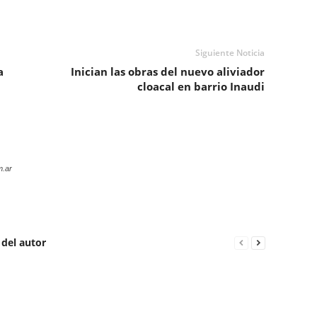
Siguiente Noticia
a
Inician las obras del nuevo aliviador
cloacal en barrio Inaudi
m.ar
 del autor