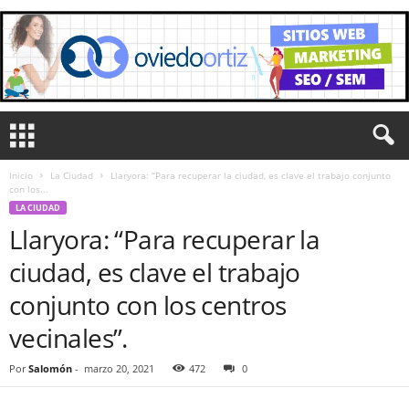
Inicio
La Ciudad
Llaryora: “Para recuperar la ciudad, es clave el trabajo conjunto
con los...
LA CIUDAD
Llaryora: “Para recuperar la
ciudad, es clave el trabajo
conjunto con los centros
vecinales”.
Por
Salomón
-
marzo 20, 2021
472
0