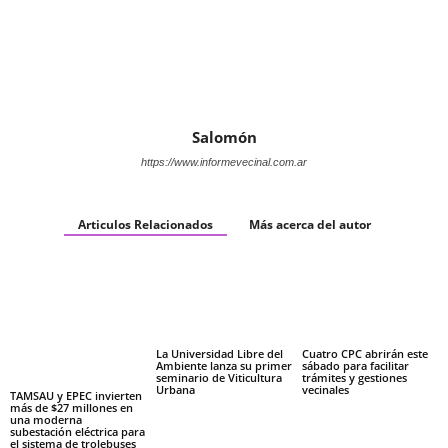
Salomón
https://www.informevecinal.com.ar
Articulos Relacionados
Más acerca del autor
La Universidad Libre del
Cuatro CPC abrirán este
Ambiente lanza su primer
sábado para facilitar
seminario de Viticultura
trámites y gestiones
Urbana
vecinales
TAMSAU y EPEC invierten
más de $27 millones en
una moderna
subestación eléctrica para
el sistema de trolebuses