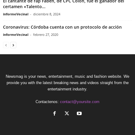
El cantante de rap Faben, de CPC Colón, fue el ganador del
certamen «Talento...
informeVecinal
-
diciembre 8, 2024
Coronavirus: Córdoba cuenta con un protocolo de acción
informeVecinal
-
febrero 27, 2020
Newsmag is your news, entertainment, music and fashion website. We
provide you with the latest breaking news and videos straight from the
entertainment industry.
Contactenos:
contact@yoursite.com