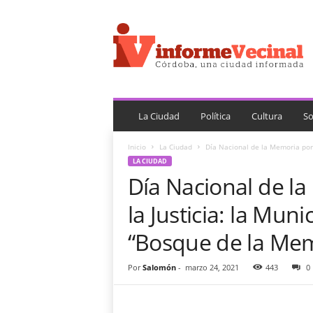
i
n
f
o
r
m
e
V
La Ciudad
Política
Cultura
So
e
c
Inicio
La Ciudad
Día Nacional de la Memoria por la
i
LA CIUDAD
n
Día Nacional de la
a
l
la Justicia: la Mun
“Bosque de la Me
Por
Salomón
-
marzo 24, 2021
443
0