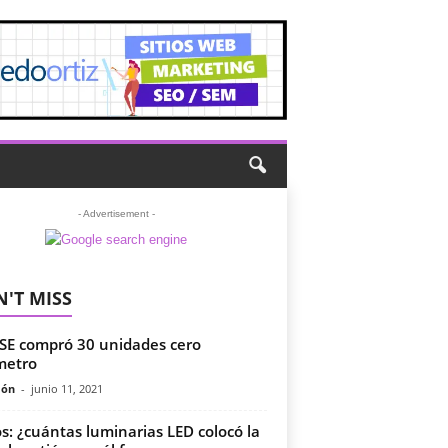
- Advertisement -
'T MISS
E compró 30 unidades cero
metro
món
-
junio 11, 2021
s: ¿cuántas luminarias LED colocó la