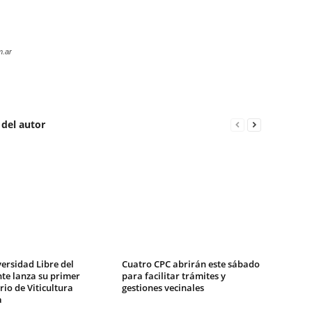
m.ar
 del autor
ersidad Libre del
Cuatro CPC abrirán este sábado
te lanza su primer
para facilitar trámites y
io de Viticultura
gestiones vecinales
a