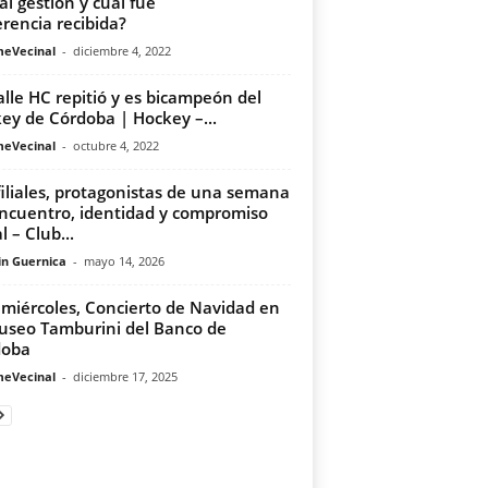
al gestión y cuál fue
erencia recibida?
meVecinal
-
diciembre 4, 2022
alle HC repitió y es bicampeón del
ey de Córdoba | Hockey –...
meVecinal
-
octubre 4, 2022
filiales, protagonistas de una semana
ncuentro, identidad y compromiso
l – Club...
in Guernica
-
mayo 14, 2026
 miércoles, Concierto de Navidad en
useo Tamburini del Banco de
doba
meVecinal
-
diciembre 17, 2025