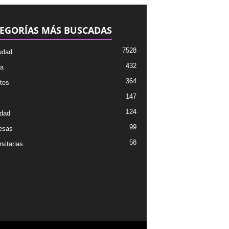
EGORÍAS MÁS BUSCADAS
7528
udad
432
ra
364
tes
147
124
dad
99
esas
58
sitarias