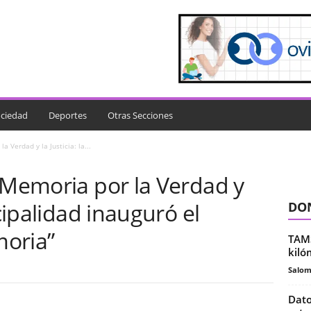
ciedad
Deportes
Otras Secciones
 Verdad y la Justicia: la...
 Memoria por la Verdad y
icipalidad inauguró el
DON
moria”
TAMS
kiló
Salo
Dato