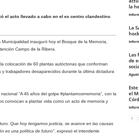
actu
la h
infor
zó el acto llevado a cabo en el ex centro clandestino
La S
hock
 la Municipalidad inauguró hoy el Bosque de la Memoria,
infor
etención Campo de la Ribera.
Las 
de e
e la colocación de 60 plantas autóctonas que conforman
socia
 y trabajadores desaparecidos durante la última dictadura
Agust
Este
el M
 nacional “A 45 años del golpe #plantamosmemoria”, con la
Cór
 convocan a plantar vida como un acto de memoria y
infor
uturo. Que hoy tengamos justicia, se avance en las causas
 es una política de futuro”
, expresó el intendente