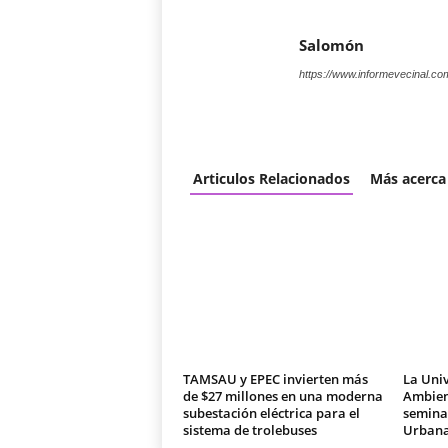
Salomón
https://www.informevecinal.co
Articulos Relacionados
Más acerca
TAMSAU y EPEC invierten más
La Univ
de $27 millones en una moderna
Ambien
subestación eléctrica para el
seminar
sistema de trolebuses
Urban