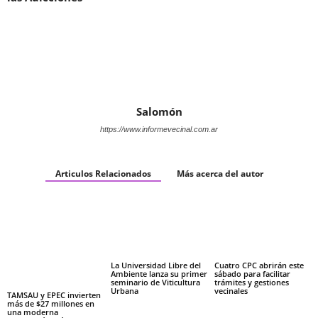
Salomón
https://www.informevecinal.com.ar
Articulos Relacionados
Más acerca del autor
La Universidad Libre del
Cuatro CPC abrirán este
Ambiente lanza su primer
sábado para facilitar
seminario de Viticultura
trámites y gestiones
Urbana
vecinales
TAMSAU y EPEC invierten
más de $27 millones en
una moderna