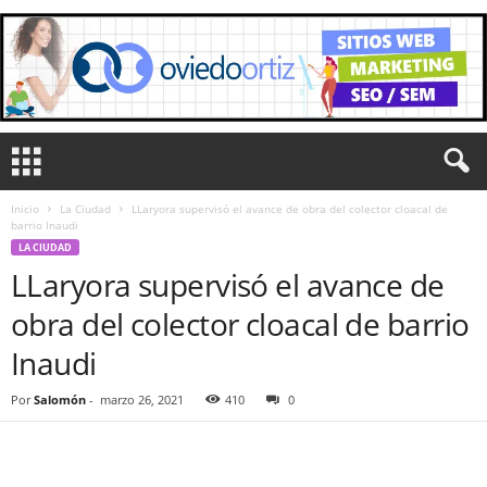
Inicio
La Ciudad
LLaryora supervisó el avance de obra del colector cloacal de
barrio Inaudi
LA CIUDAD
LLaryora supervisó el avance de
obra del colector cloacal de barrio
Inaudi
Por
Salomón
-
marzo 26, 2021
410
0