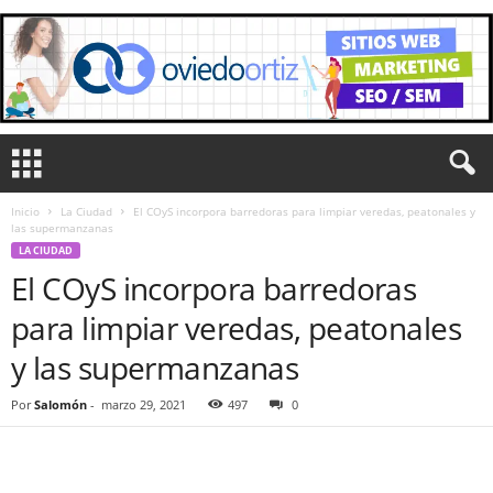
Inicio
La Ciudad
El COyS incorpora barredoras para limpiar veredas, peatonales y
las supermanzanas
LA CIUDAD
El COyS incorpora barredoras
para limpiar veredas, peatonales
y las supermanzanas
Por
Salomón
-
marzo 29, 2021
497
0