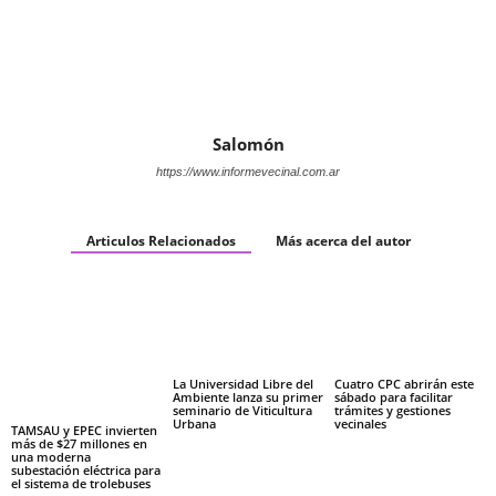
Salomón
https://www.informevecinal.com.ar
Articulos Relacionados
Más acerca del autor
La Universidad Libre del
Cuatro CPC abrirán este
Ambiente lanza su primer
sábado para facilitar
seminario de Viticultura
trámites y gestiones
Urbana
vecinales
TAMSAU y EPEC invierten
más de $27 millones en
una moderna
subestación eléctrica para
el sistema de trolebuses