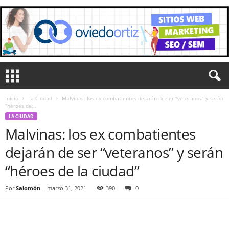
Inicio
La Ciudad
Malvinas: los ex combatientes dejarán de ser “veteranos” y serán
“héroes de...
LA CIUDAD
Malvinas: los ex combatientes
dejarán de ser “veteranos” y serán
“héroes de la ciudad”
Por
Salomón
-
marzo 31, 2021
390
0