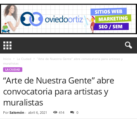
Inicio
La Ciudad
“Arte de Nuestra Gente” abre convocatoria para artistas y
muralistas
LA CIUDAD
“Arte de Nuestra Gente” abre
convocatoria para artistas y
muralistas
Por
Salomón
-
abril 6, 2021
414
0