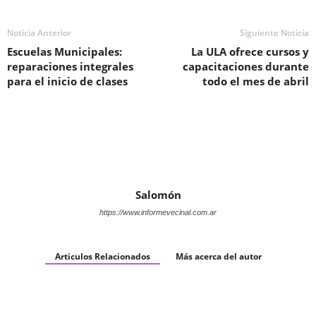
Noticia Anterior
Siguiente Noticia
Escuelas Municipales:
La ULA ofrece cursos y
reparaciones integrales
capacitaciones durante
para el inicio de clases
todo el mes de abril
Salomón
https://www.informevecinal.com.ar
Articulos Relacionados
Más acerca del autor