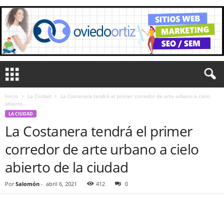
Inicio
La Ciudad
La Costanera tendrá el primer corredor de arte urbano a cielo
abierto...
LA CIUDAD
La Costanera tendrá el primer
corredor de arte urbano a cielo
abierto de la ciudad
Por
Salomón
-
abril 6, 2021
412
0