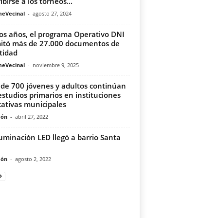
ibirse a los torneos...
meVecinal
-
agosto 27, 2024
os años, el programa Operativo DNI
itó más de 27.000 documentos de
tidad
meVecinal
-
noviembre 9, 2025
de 700 jóvenes y adultos continúan
estudios primarios en instituciones
ativas municipales
món
-
abril 27, 2022
luminación LED llegó a barrio Santa
món
-
agosto 2, 2022