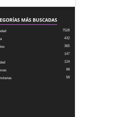
EGORÍAS MÁS BUSCADAS
7528
udad
432
ra
365
tes
147
124
dad
99
esas
58
sitarias