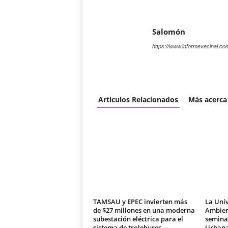
Salomón
https://www.informevecinal.co
Articulos Relacionados
Más acerca
TAMSAU y EPEC invierten más
La Univ
de $27 millones en una moderna
Ambien
subestación eléctrica para el
seminar
sistema de trolebuses
Urban