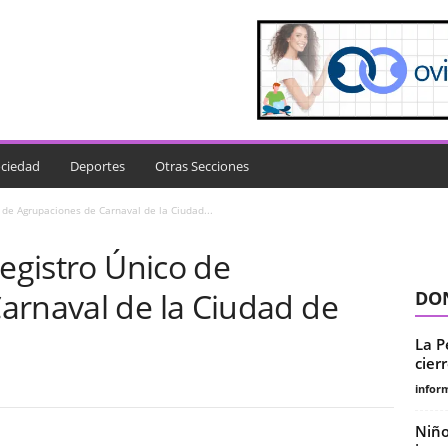
ciedad
Deportes
Otras Secciones
o de Agrupaciones de Carnaval de la Ciudad...
Registro Único de
arnaval de la Ciudad de
DON
La P
cierr
infor
Niño