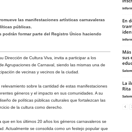
inscr
infor
romueve las manifestaciones artísticas carnavaleras
En d
tram
íticas públicas.
iden
nes podrán formar parte del Registro Único haciendo
infor
Más 
sus 
 Dirección de Cultura Viva, invita a participar a los
educ
 de Agrupaciones de Carnaval, siendo las mismas una de
Salo
ipación de vecinas y vecinos de la ciudad.
La i
l relevamiento sobre la cantidad de estas manifestaciones
Rita
s diferentes géneros y el impacto en sus comunidades. A su
Salo
iseño de políticas públicas culturales que fortalezcan las
rcicio de la cultura como derecho.
 que en los últimos 20 años los géneros carnavaleros se
dad. Actualmente se consolida como un festejo popular que