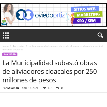
Inicio
La Ciudad
La Municipalidad subastó obras de aliviadores cloacales por 250
millones de pesos
LA CIUDAD
La Municipalidad subastó obras
de aliviadores cloacales por 250
millones de pesos
Por
Salomón
-
abril 13, 2021
457
0