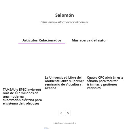
Salomón
https://www.informevecinal.com.ar
Articulos Relacionados
Más acerca del autor
La Universidad Libre del
Cuatro CPC abrirán este
Ambiente lanza su primer
sábado para facilitar
seminario de Viticultura
trámites y gestiones
Urbana
vecinales
TAMSAU y EPEC invierten
más de $27 millones en
una moderna
subestación eléctrica para
el sistema de trolebuses
- Advertisement -