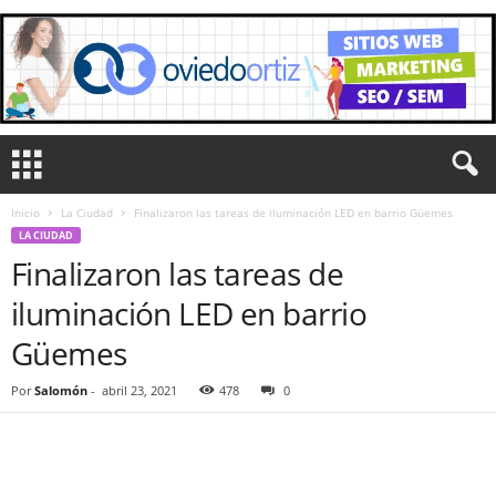
Inicio
La Ciudad
Finalizaron las tareas de iluminación LED en barrio Güemes
LA CIUDAD
Finalizaron las tareas de
iluminación LED en barrio
Güemes
Por
Salomón
-
abril 23, 2021
478
0