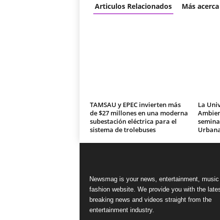
Articulos Relacionados
Más acerca
TAMSAU y EPEC invierten más
La Univ
de $27 millones en una moderna
Ambien
subestación eléctrica para el
seminar
sistema de trolebuses
Urban
Newsmag is your news, entertainment, music
fashion website. We provide you with the late
breaking news and videos straight from the
entertainment industry.