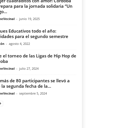
ejer cuadraditos con amor! Córdoba
repara para la jornada solidaria “Un
o...
meVecinal
-
junio 19, 2025
ues Educativos todo el año:
vidades para el segundo semestre
món
-
agosto 4, 2022
e el torneo de las Ligas de Hip Hop de
doba
meVecinal
-
julio 27, 2024
más de 80 participantes se llevó a
 la segunda fecha de la...
meVecinal
-
septiembre 5, 2024