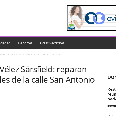
ciedad
Deportes
Otras Secciones
ld: reparan 1.000 metros lineales de la calle San...
Vélez Sársfield: reparan
les de la calle San Antonio
DON
Rest
reun
naci
infor