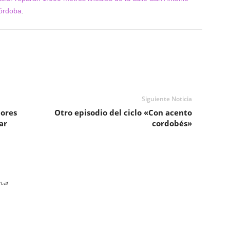
órdoba
.
Siguiente Noticia
dores
Otro episodio del ciclo «Con acento
ar
cordobés»
m.ar