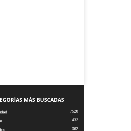
EGORÍAS MÁS BUSCADAS
7528
udad
432
ra
362
tes