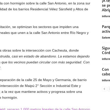
¡A t
da con hormigón sobre la calle San Antonio, en la zona sur
se p
ilidad de los barrios Residencial Vélez Sársfield y Altos de
Abrig
infor
Parq
itación, se optimizan los sectores que impiden una
acti
lineales que unen a la calle San Antonio entre Río Negro y
Salo
Sigu
as obras sobre la intersección con Cacheuta, donde
Cór
estruida, casi en estado de abandono. La estamos dejando
infor
 que los vecinos puedan circular con más seguridad. Con
.
Con 
cabo
eparación de la calle 25 de Mayo y Germania, de barrio
infor
 intersección de Maipú 2° Sección e Industrial Este y
; a la vez que mantiene activos y progresa sobre una
e hormigón.
ield: reparan 1.000 metros lineales de la calle San Antonio