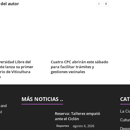
 del autor
ersidad Libre del
Cuatro CPC abrirán este sábado
te lanza su primer
para facilitar trámites y
io de Viticultura
gestiones vecinales
a
MÁS NOTICIAS ..
CAT
 and
La Ci
st
Reserva: Talleres empató
ante el Ciclón
Cultu
Deportes
agosto 6, 2026
Depor