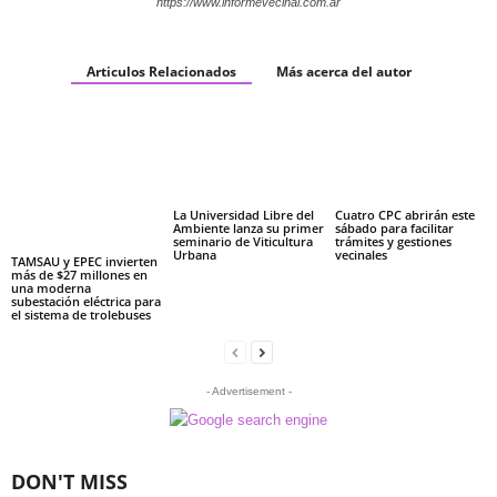
https://www.informevecinal.com.ar
Articulos Relacionados
Más acerca del autor
La Universidad Libre del
Cuatro CPC abrirán este
Ambiente lanza su primer
sábado para facilitar
seminario de Viticultura
trámites y gestiones
Urbana
vecinales
TAMSAU y EPEC invierten
más de $27 millones en
una moderna
subestación eléctrica para
el sistema de trolebuses
- Advertisement -
DON'T MISS