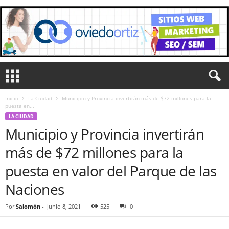
Inicio
La Ciudad
Municipio y Provincia invertirán más de $72 millones para la
puesta en...
LA CIUDAD
Municipio y Provincia invertirán
más de $72 millones para la
puesta en valor del Parque de las
Naciones
Por
Salomón
-
junio 8, 2021
525
0