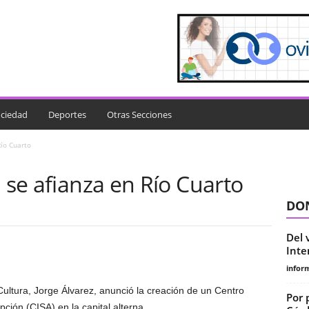
ciedad
Deportes
Otras Secciones
Río Cuarto
l se afianza en Río Cuarto
DON
Del 
Inte
infor
ultura, Jorge Álvarez, anunció la creación de un Centro
Por 
pción (CISA) en la capital alterna.