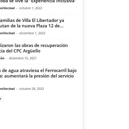
oba se vive la “Experiencia Inclusiva”
meVecinal
-
octubre 1, 2022
familias de Villa El Libertador ya
rutan de la nueva Plaza 12 de...
meVecinal
-
diciembre 1, 2022
lizaron las obras de recuperación
icia del CPC Argüello
món
-
diciembre 15, 2021
 de agua atraviesa el Ferrocarril bajo
ra: aumentará la presión del servicio
meVecinal
-
octubre 28, 2023