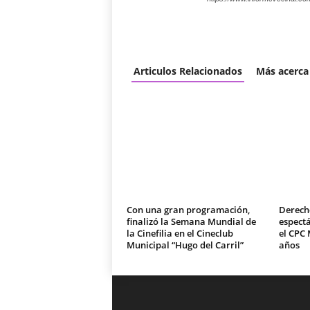
Articulos Relacionados
Más acerca
Con una gran programación,
Derech
finalizó la Semana Mundial de
espectá
la Cinefilia en el Cineclub
el CPC 
Municipal “Hugo del Carril”
años