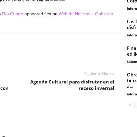
Córd
infor
n Río Cuarto
appeared first on
Web de Noticias – Gobierno
Las 
disf
infor
Fina
edil
Salo
Siguiente Noticia
Obra
tier
Agenda Cultural para disfrutar en el
a...
 con
receso invernal
infor
m.ar