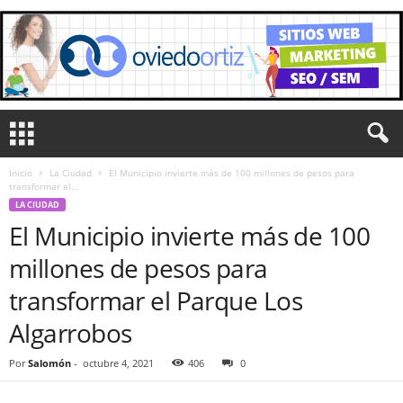
Inicio
La Ciudad
El Municipio invierte más de 100 millones de pesos para
transformar el...
LA CIUDAD
El Municipio invierte más de 100
millones de pesos para
transformar el Parque Los
Algarrobos
Por
Salomón
-
octubre 4, 2021
406
0