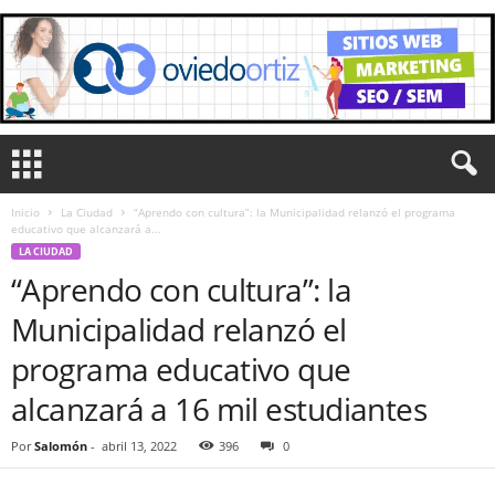
Inicio
La Ciudad
“Aprendo con cultura”: la Municipalidad relanzó el programa
educativo que alcanzará a...
LA CIUDAD
“Aprendo con cultura”: la
Municipalidad relanzó el
programa educativo que
alcanzará a 16 mil estudiantes
Por
Salomón
-
abril 13, 2022
396
0