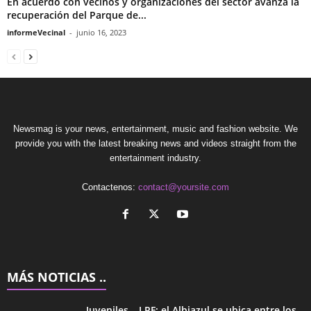
En acuerdo con vecinos y organizaciones del sector avanza la
recuperación del Parque de...
informeVecinal
-
junio 16, 2023
Newsmag is your news, entertainment, music and fashion website. We
provide you with the latest breaking news and videos straight from the
entertainment industry.
Contactenos:
contact@yoursite.com
MÁS NOTICIAS ..
Juveniles – LPF: el Albiazul se ubica entre los