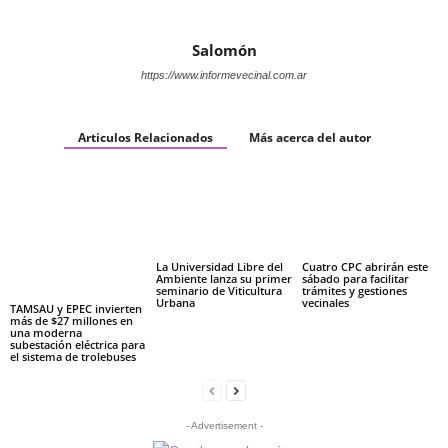
Salomón
https://www.informevecinal.com.ar
Articulos Relacionados
Más acerca del autor
La Universidad Libre del
Cuatro CPC abrirán este
Ambiente lanza su primer
sábado para facilitar
seminario de Viticultura
trámites y gestiones
Urbana
vecinales
TAMSAU y EPEC invierten
más de $27 millones en
una moderna
subestación eléctrica para
el sistema de trolebuses
- Advertisement -