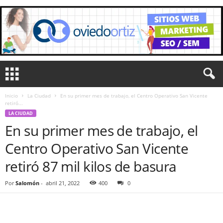
Inicio
La Ciudad
En su primer mes de trabajo, el Centro Operativo San Vicente
retiró...
LA CIUDAD
En su primer mes de trabajo, el
Centro Operativo San Vicente
retiró 87 mil kilos de basura
Por
Salomón
-
abril 21, 2022
400
0