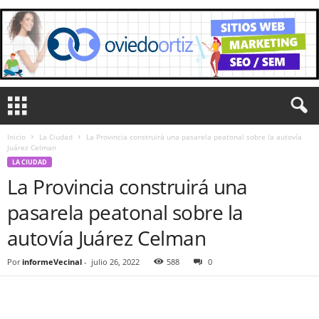
Inicio
La Ciudad
La Provincia construirá una pasarela peatonal sobre la autovía
Juárez Celman
LA CIUDAD
La Provincia construirá una
pasarela peatonal sobre la
autovía Juárez Celman
Por
informeVecinal
-
julio 26, 2022
588
0