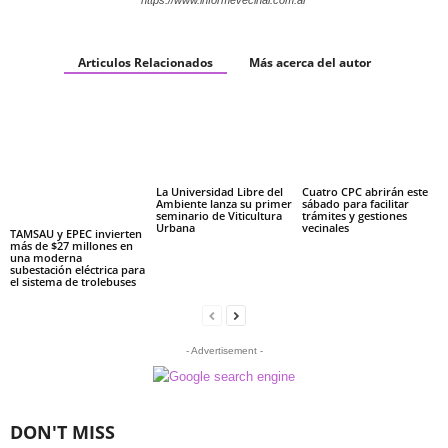
https://www.informevecinal.com.ar
Articulos Relacionados
Más acerca del autor
La Universidad Libre del
Cuatro CPC abrirán este
Ambiente lanza su primer
sábado para facilitar
seminario de Viticultura
trámites y gestiones
Urbana
vecinales
TAMSAU y EPEC invierten
más de $27 millones en
una moderna
subestación eléctrica para
el sistema de trolebuses
- Advertisement -
DON'T MISS