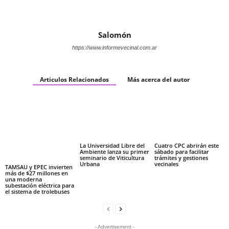
Salomón
https://www.informevecinal.com.ar
Articulos Relacionados
Más acerca del autor
La Universidad Libre del
Cuatro CPC abrirán este
Ambiente lanza su primer
sábado para facilitar
seminario de Viticultura
trámites y gestiones
Urbana
vecinales
TAMSAU y EPEC invierten
más de $27 millones en
una moderna
subestación eléctrica para
el sistema de trolebuses
- Advertisement -