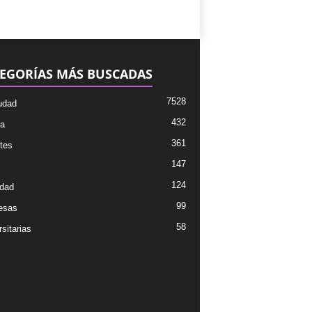
EGORÍAS MÁS BUSCADAS
7528
udad
432
ra
361
tes
147
124
dad
99
esas
58
sitarias