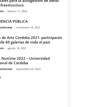
nales para la autogestión de obras
nfraestructura
món
-
febrero 11, 2022
IENCIA PÚBLICA
meVecinal
-
noviembre 18, 2022
a de Arte Córdoba 2021: participarán
de 60 galerías de todo el país
món
-
agosto 18, 2021
 Nutrirse 2022 – Universidad
onal de Córdoba
meVecinal
-
septiembre 29, 2022