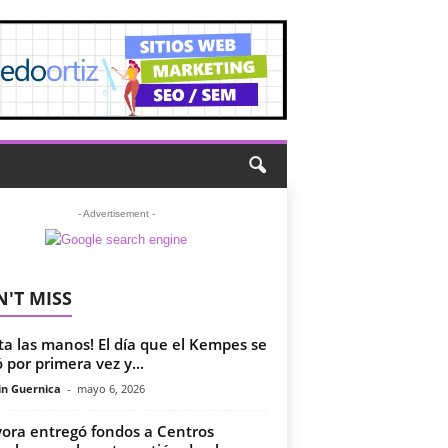
- Advertisement -
'T MISS
ta las manos! El día que el Kempes se
ó por primera vez y...
in Guernica
-
mayo 6, 2026
yora entregó fondos a Centros