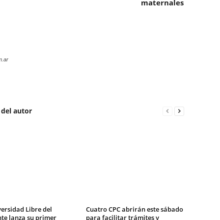
maternales
m.ar
 del autor
ersidad Libre del
Cuatro CPC abrirán este sábado
te lanza su primer
para facilitar trámites y