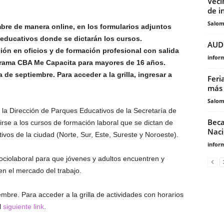
Veci
de i
Salo
mbre de manera online, en los formularios adjuntos
 educativos donde se dictarán los cursos.
AUD
ión en oficios y de formación profesional con salida
infor
ograma CBA Me Capacita para mayores de 16 años.
e septiembre. Para acceder a la grilla, ingresar a
Feri
más 
Salo
 la Dirección de Parques Educativos de la Secretaría de
Beca
irse a los cursos de formación laboral que se dictan de
Naci
vos de la ciudad (Norte, Sur, Este, Sureste y Noroeste).
infor
ociolaboral para que jóvenes y adultos encuentren y
en el mercado del trabajo.
re. Para acceder a la grilla de actividades con horarios
l
siguiente link
.