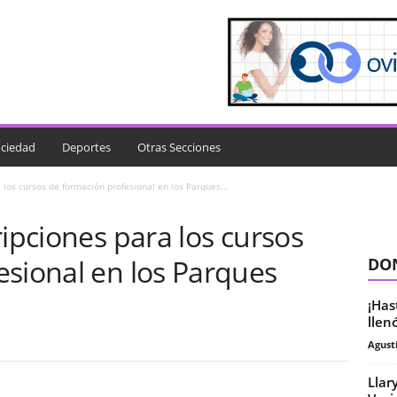
ciedad
Deportes
Otras Secciones
 los cursos de formación profesional en los Parques...
ripciones para los cursos
esional en los Parques
DON
¡Has
llen
Agust
Llar