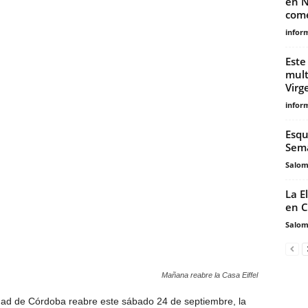
en N
come
infor
Este
mult
Virg
infor
Esqu
Sem
Salo
La E
en C
Salo
Mañana reabre la Casa Eiffel
idad de Córdoba reabre este sábado 24 de septiembre, la