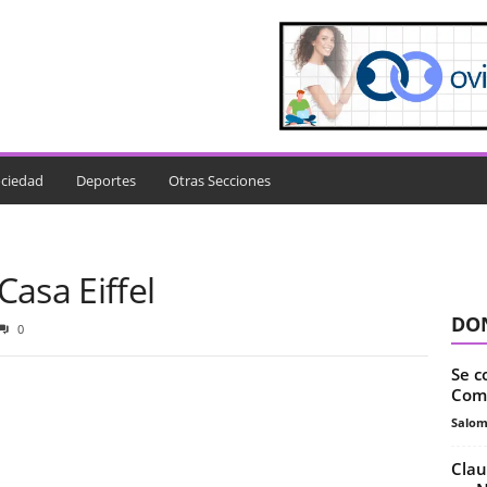
ciedad
Deportes
Otras Secciones
asa Eiffel
DON
0
Se c
Comu
Salo
Clau