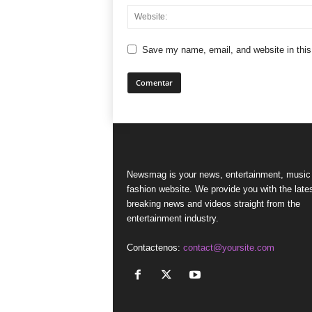
Save my name, email, and website in this
Newsmag is your news, entertainment, music
fashion website. We provide you with the late
breaking news and videos straight from the
entertainment industry.
Contactenos:
contact@yoursite.com