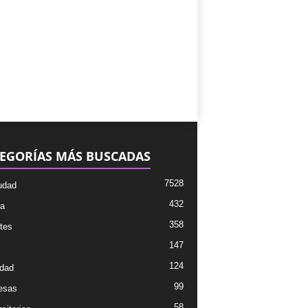
EGORÍAS MÁS BUSCADAS
7528
udad
432
ra
358
tes
147
124
dad
99
esas
58