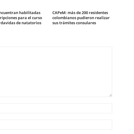
ncuentran habilitadas
CAPeM: más de 200 residentes
cripciones para el curso
colombianos pudieron realizar
rdavidas de natatorios
sus trámites consulares