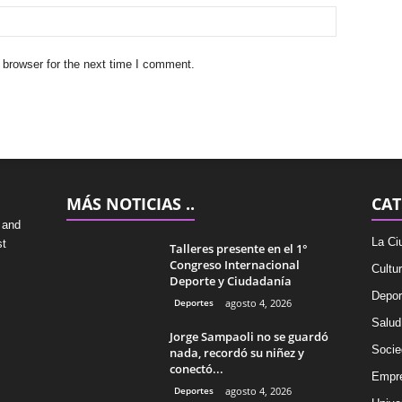
 browser for the next time I comment.
MÁS NOTICIAS ..
CAT
 and
La Ci
st
Talleres presente en el 1°
Congreso Internacional
Cultu
Deporte y Ciudadanía
Depor
Deportes
agosto 4, 2026
Salud
Jorge Sampaoli no se guardó
Socie
nada, recordó su niñez y
conectó...
Empr
Deportes
agosto 4, 2026