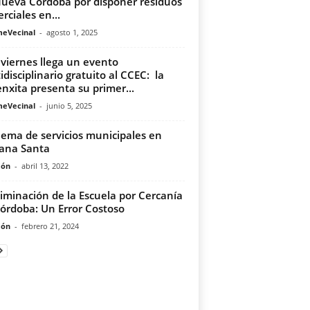
ueva Córdoba por disponer residuos
rciales en...
meVecinal
-
agosto 1, 2025
 viernes llega un evento
idisciplinario gratuito al CCEC: la
enxita presenta su primer...
meVecinal
-
junio 5, 2025
ema de servicios municipales en
ana Santa
món
-
abril 13, 2022
liminación de la Escuela por Cercanía
órdoba: Un Error Costoso
món
-
febrero 21, 2024