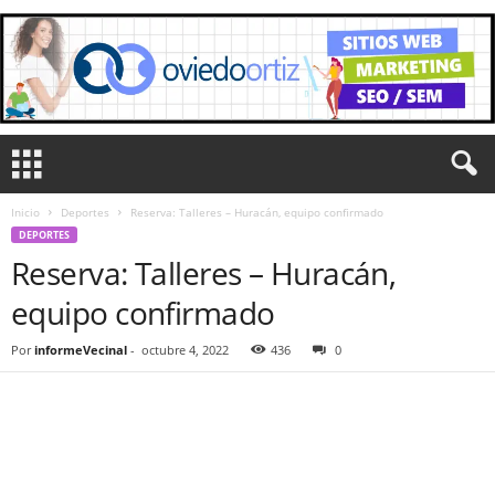
Inicio
Deportes
Reserva: Talleres – Huracán, equipo confirmado
DEPORTES
Reserva: Talleres – Huracán,
equipo confirmado
Por
informeVecinal
-
octubre 4, 2022
436
0