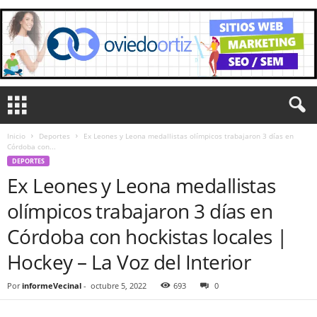
Inicio
Deportes
Ex Leones y Leona medallistas olímpicos trabajaron 3 días en
Córdoba con...
DEPORTES
Ex Leones y Leona medallistas
olímpicos trabajaron 3 días en
Córdoba con hockistas locales |
Hockey – La Voz del Interior
Por
informeVecinal
-
octubre 5, 2022
693
0