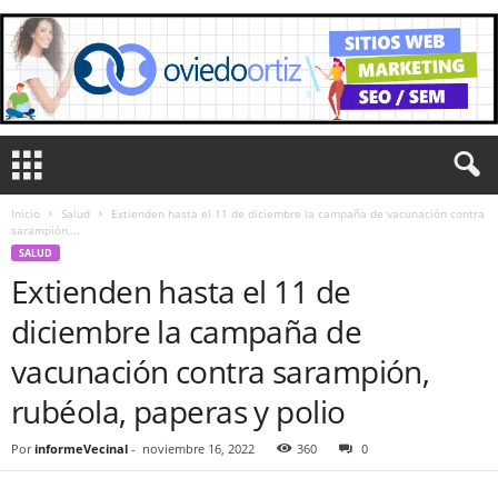
Inicio
Salud
Extienden hasta el 11 de diciembre la campaña de vacunación contra
sarampión,...
SALUD
Extienden hasta el 11 de
diciembre la campaña de
vacunación contra sarampión,
rubéola, paperas y polio
Por
informeVecinal
-
noviembre 16, 2022
360
0