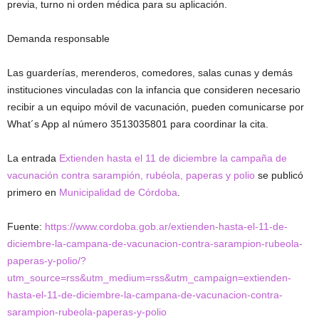
previa, turno ni orden médica para su aplicación.
Demanda responsable
Las guarderías, merenderos, comedores, salas cunas y demás
instituciones vinculadas con la infancia que consideren necesario
recibir a un equipo móvil de vacunación, pueden comunicarse por
What´s App al número 3513035801 para coordinar la cita.
La entrada
Extienden hasta el 11 de diciembre la campaña de
vacunación contra sarampión, rubéola, paperas y polio
se publicó
primero en
Municipalidad de Córdoba
.
Fuente:
https://www.cordoba.gob.ar/extienden-hasta-el-11-de-
diciembre-la-campana-de-vacunacion-contra-sarampion-rubeola-
paperas-y-polio/?
utm_source=rss&utm_medium=rss&utm_campaign=extienden-
hasta-el-11-de-diciembre-la-campana-de-vacunacion-contra-
sarampion-rubeola-paperas-y-polio