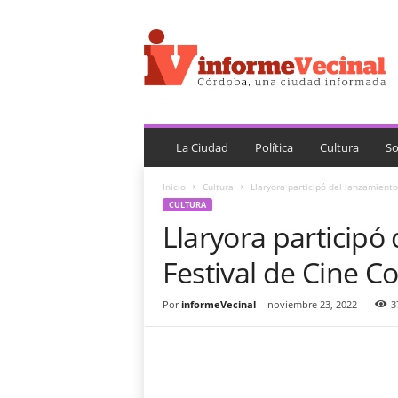
i
n
f
o
r
m
e
V
La Ciudad
Política
Cultura
So
e
c
Inicio
Cultura
Llaryora participó del lanzamient
i
CULTURA
n
Llaryora participó
a
l
Festival de Cine 
Por
informeVecinal
-
noviembre 23, 2022
3