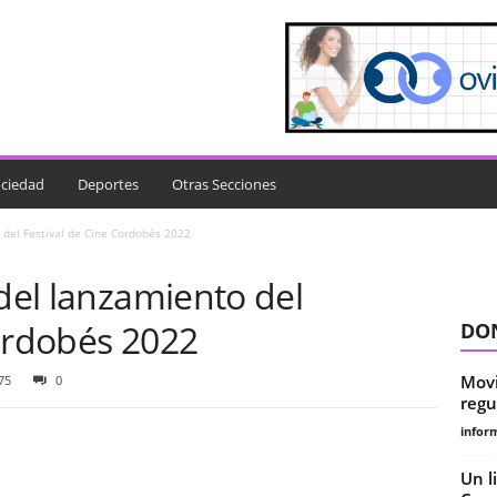
ciedad
Deportes
Otras Secciones
o del Festival de Cine Cordobés 2022
 del lanzamiento del
Cordobés 2022
DON
Movi
75
0
regu
infor
Un l