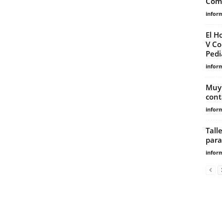
Com
infor
El H
V Co
Pedi
infor
Muy 
cont
infor
Tall
para
infor