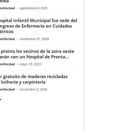
edia
meVecinal
-
septiembre 4, 2025
ospital Infantil Municipal fue sede del
ngreso de Enfermería en Cuidados
átricos
meVecinal
-
noviembre 27, 2024
pronto los vecinos de la zona oeste
arán con un Hospital de Pronta...
meVecinal
-
mayo 19, 2023
er gratuito de maderas recicladas
 luthería y carpintería
meVecinal
-
noviembre 3, 2025