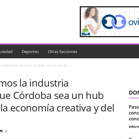
ciedad
Deportes
Otras Secciones
a audiovisual para que Córdoba sea un hub de...
mos la industria
que Córdoba sea un hub
DON
la economía creativa y del
Pass
conc
conoc
infor
0