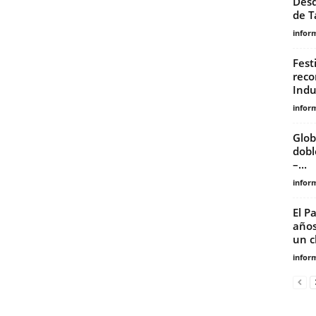
Desd
de T
infor
Fest
reco
Indu
infor
Glob
dobl
–...
infor
El P
años
un cl
infor