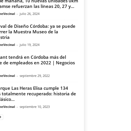
e mañana, 10 nuevas unidades 0km
amse refuerzan las líneas 20, 27 y...
meVecinal
-
julio 26, 2024
ival de Diseño Córdoba: ya se puede
rrer la Muestra Museo de la
stria
meVecinal
-
julio 19, 2024
ant tendrá en Córdoba más del
e de empleados en 2022 | Negocios
meVecinal
-
septiembre 29, 2022
arque Las Heras Elisa cumple 134
 totalmente recuperado: historia de
ásico...
meVecinal
-
septiembre 10, 2023