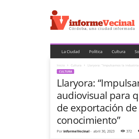
i
n
f
o
r
m
e
V
La Ciudad
Política
Cultura
So
e
c
Inicio
Cultura
Llaryora: “Impulsamos la industri
i
CULTURA
n
Llaryora: “Impulsa
a
l
audiovisual para 
de exportación de 
conocimiento”
Por
informeVecinal
-
abril 30, 2023
372